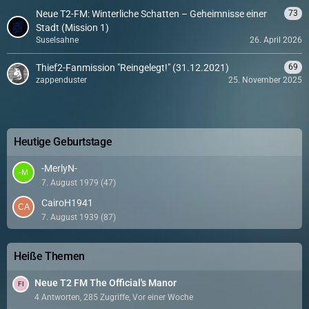
Neue T2-FM: Winterliche Schatten – Geheimnisse einer
73
Stadt (Mission 1)
Suselsahne
26. April 2026
Thief2-Fanmission "Reingelegt!" (31.12.2021)
69
zappenduster
25. November 2025
Heutige Geburtstage
-MerlyN-
7. August 1979 (47)
CairoH1941
7. August 1939 (87)
Heiße Themen
Neue T2 FM The Official's Manor
4 Antworten, 285 Zugriffe, Vor einer Woche