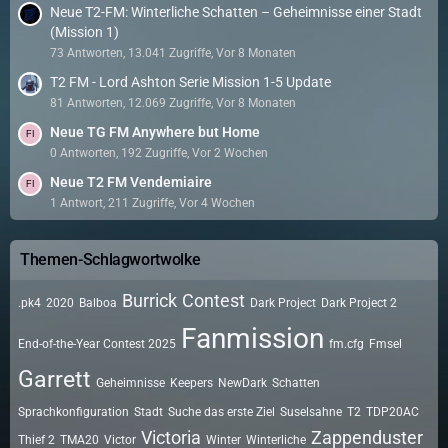
Neue T2-FM: Winterliche Schatten – Geheimnisse einer Stadt
(Mission 1)
73 Antworten, 13.041 Zugriffe, Vor 8 Monaten
T2 FM - Lord Ashton Serie Mission 1-5 Update
81 Antworten, 12.069 Zugriffe, Vor 8 Monaten
Neue TG FM Anywhere but Home
0 Antworten, 192 Zugriffe, Vor 2 Wochen
Neue T2 FM Vendemiaire
1 Antwort, 211 Zugriffe, Vor 4 Wochen
Themen-Schlagwortwolke
Burrick
Contest
.pk4
2020
Balboa
Dark Project
Dark Project 2
Fanmission
End-of-the-Year Contest 2025
fm.cfg
Fmsel
Garrett
Geheimnisse
Keepers
NewDark
Schatten
Sprachkonfiguration
Stadt
Suche das erste Ziel
Suselsahne
T2
TDP20AC
Victoria
Zappenduster
Thief 2
TMA20
Victor
Winter
Winterliche