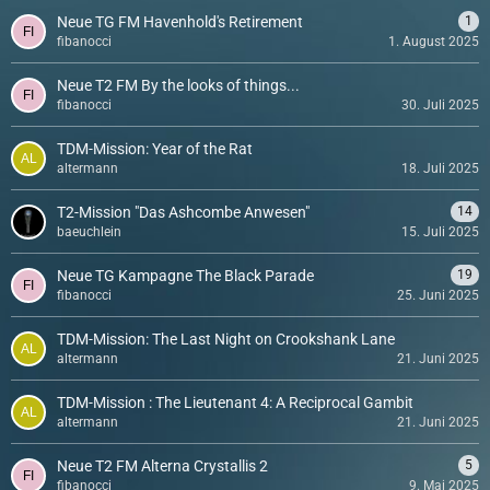
Neue TG FM Havenhold's Retirement
1
fibanocci
1. August 2025
Neue T2 FM By the looks of things...
fibanocci
30. Juli 2025
TDM-Mission: Year of the Rat
altermann
18. Juli 2025
T2-Mission "Das Ashcombe Anwesen"
14
baeuchlein
15. Juli 2025
Neue TG Kampagne The Black Parade
19
fibanocci
25. Juni 2025
TDM-Mission: The Last Night on Crookshank Lane
altermann
21. Juni 2025
TDM-Mission : The Lieutenant 4: A Reciprocal Gambit
altermann
21. Juni 2025
Neue T2 FM Alterna Crystallis 2
5
fibanocci
9. Mai 2025