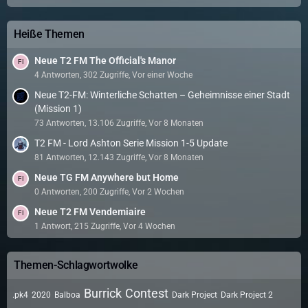
Heiße Themen
Neue T2 FM The Official's Manor
4 Antworten, 302 Zugriffe, Vor einer Woche
Neue T2-FM: Winterliche Schatten – Geheimnisse einer Stadt
(Mission 1)
73 Antworten, 13.106 Zugriffe, Vor 8 Monaten
T2 FM - Lord Ashton Serie Mission 1-5 Update
81 Antworten, 12.143 Zugriffe, Vor 8 Monaten
Neue TG FM Anywhere but Home
0 Antworten, 200 Zugriffe, Vor 2 Wochen
Neue T2 FM Vendemiaire
1 Antwort, 215 Zugriffe, Vor 4 Wochen
Themen-Schlagwortwolke
Burrick
Contest
.pk4
2020
Balboa
Dark Project
Dark Project 2