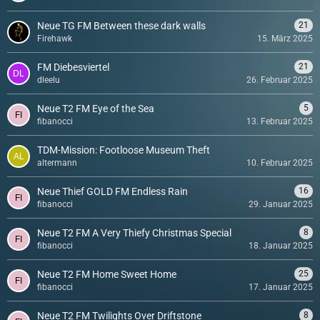
Neue TG FM Between these dark walls
21
Firehawk
15. März 2025
FM Diebesviertel
21
dleelu
26. Februar 2025
Neue T2 FM Eye of the Sea
5
fibanocci
13. Februar 2025
TDM-Mission: Footloose Museum Theft
altermann
10. Februar 2025
Neue Thief GOLD FM Endless Rain
16
fibanocci
29. Januar 2025
Neue T2 FM A Very Thiefy Christmas Special
8
fibanocci
18. Januar 2025
Neue T2 FM Home Sweet Home
25
fibanocci
17. Januar 2025
Neue T2 FM Twilights Over Driftstone
8