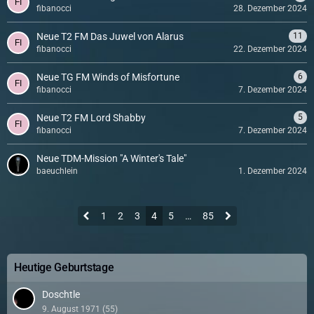
fibanocci
28. Dezember 2024
Neue T2 FM Das Juwel von Alarus
11
fibanocci
22. Dezember 2024
Neue TG FM Winds of Misfortune
6
fibanocci
7. Dezember 2024
Neue T2 FM Lord Shabby
5
fibanocci
7. Dezember 2024
Neue TDM-Mission "A Winter's Tale"
baeuchlein
1. Dezember 2024
1
2
3
4
5
…
85
Heutige Geburtstage
Doschtle
9. August 1971 (55)