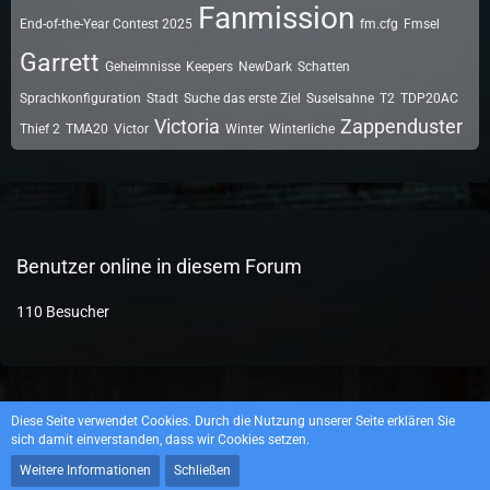
Fanmission
End-of-the-Year Contest 2025
fm.cfg
Fmsel
Garrett
Geheimnisse
Keepers
NewDark
Schatten
Sprachkonfiguration
Stadt
Suche das erste Ziel
Suselsahne
T2
TDP20AC
Victoria
Zappenduster
Thief 2
TMA20
Victor
Winter
Winterliche
Benutzer online in diesem Forum
110 Besucher
Datenschutzerklärung
Impressum
Diese Seite verwendet Cookies. Durch die Nutzung unserer Seite erklären Sie
sich damit einverstanden, dass wir Cookies setzen.
Weitere Informationen
Schließen